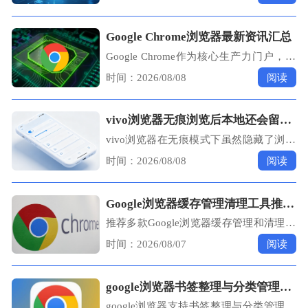
量传输、多端同步的详细操作流程，助您
大幅提升日常办公与学习中的文件共享效
率。
Google Chrome浏览器最新资讯汇总
Google Chrome作为核心生产力门户，其
每一次版本更迭与技术策略变动都值得关
时间：2026/08/08
阅读
注。本资讯汇总梳理了最新版本迭代、安
全补丁动态及前沿生产力特性，助您精准
把握数字化办公工具的技术演进路线。
vivo浏览器无痕浏览后本地还会留下哪些加密文件吗
vivo浏览器在无痕模式下虽然隐藏了浏览
历史，但手机深层缓存仍可能留存加密碎
时间：2026/08/08
阅读
片。本文深度解析无痕浏览的隐私边界，
并提供进阶的清理技巧，帮您彻底粉碎残
存的隐私记录。
Google浏览器缓存管理清理工具推荐及使用分享教程
推荐多款Google浏览器缓存管理和清理工
具，结合实用分享，帮助用户科学清理缓
时间：2026/08/07
阅读
存文件，提升浏览器运行速度和稳定性。
google浏览器书签整理与分类管理实用策略
google浏览器支持书签整理与分类管理，