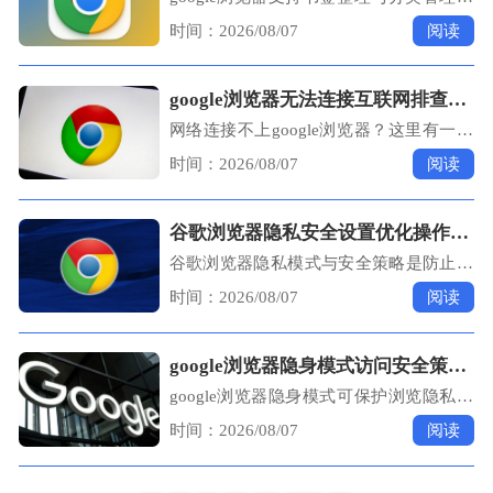
本指南提供实用策略，帮助用户高效管理
时间：2026/08/07
阅读
书签，实现快速访问和便捷分类操作。
google浏览器无法连接互联网排查网络设置问题
网络连接不上google浏览器？这里有一套
详细的网络设置排查流程，助你迅速恢复
时间：2026/08/07
阅读
上网。
谷歌浏览器隐私安全设置优化操作完整经验与技巧分享
谷歌浏览器隐私模式与安全策略是防止个
人信息泄露的核心屏障。掌握无痕窗口的
时间：2026/08/07
阅读
正确开启、配置Cookies访问权限管控以及
开启增强型防护模式，可以有效阻断第三
方广告商的精准画像，在复杂的互联网环
google浏览器隐身模式访问安全策略操作指南
境中全方位保障您的数字隐私与账号安
全。
google浏览器隐身模式可保护浏览隐私，
本教程提供访问安全策略操作指南，帮助
时间：2026/08/07
阅读
用户优化上网隐私保护。