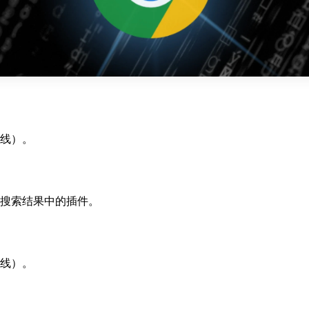
横线）。
击搜索结果中的插件。
横线）。